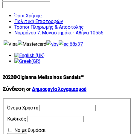
Όροι Χρήσης
Πολιτική Επιστροφών
Τρόποι Πληρωμής & Αποστολής
Νορμάνου 7, Μοναστηράκι - Αθήνα 10555
2022©Olgianna Melissinos Sandals™
Σύνδεση
or
Δημιουργία λογαριασμού
Όνομα Χρήστη
Κωδικός
Να με θυμάσαι