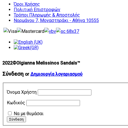
Όροι Χρήσης
Πολιτική Επιστροφών
Τρόποι Πληρωμής & Αποστολής
Νορμάνου 7, Μοναστηράκι - Αθήνα 10555
2022©Olgianna Melissinos Sandals™
Σύνδεση
or
Δημιουργία λογαριασμού
Όνομα Χρήστη
Κωδικός
Να με θυμάσαι