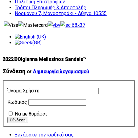
Πολιτική Επιστροφών
Τρόποι Πληρωμής & Αποστολής
Νορμάνου 7, Μοναστηράκι - Αθήνα 10555
2022©Olgianna Melissinos Sandals™
Σύνδεση
or
Δημιουργία λογαριασμού
Όνομα Χρήστη
Κωδικός
Να με θυμάσαι
Ξεχάσατε τον κωδικό σας;